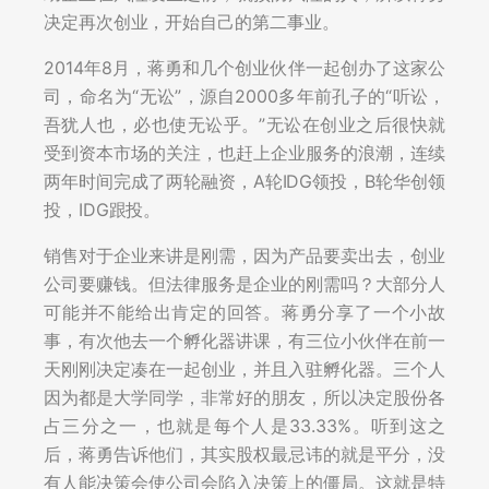
决定再次创业，开始自己的第二事业。
2014年8月，蒋勇和几个创业伙伴一起创办了这家公
司，命名为“无讼”，源自2000多年前孔子的“听讼，
吾犹人也，必也使无讼乎。”无讼在创业之后很快就
受到资本市场的关注，也赶上企业服务的浪潮，连续
两年时间完成了两轮融资，A轮IDG领投，B轮华创领
投，IDG跟投。
销售对于企业来讲是刚需，因为产品要卖出去，创业
公司要赚钱。但法律服务是企业的刚需吗？大部分人
可能并不能给出肯定的回答。蒋勇分享了一个小故
事，有次他去一个孵化器讲课，有三位小伙伴在前一
天刚刚决定凑在一起创业，并且入驻孵化器。三个人
因为都是大学同学，非常好的朋友，所以决定股份各
占三分之一，也就是每个人是33.33%。听到这之
后，蒋勇告诉他们，其实股权最忌讳的就是平分，没
有人能决策会使公司会陷入决策上的僵局。这就是特