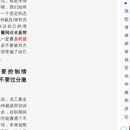
什么，或是求情
吓唬，我们始终
我
持一个坚定的态
想
仲裁员/审判员
表达自己的请
请
有
疑问
或者
反对
律
见一定要
及时提
师
务必不要被对方
两语带偏了自己
替
。
我
劳
、要控制情
动
不要过分激
仲
裁
来说，员工要走
和
动仲裁或劳动诉
诉
一步，在职期间
讼
都可能遭遇了不
对待，本身就憋