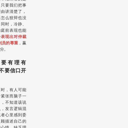
，只要我们把事
理由讲清楚了，
再怎么狡辩也没
。同时，冷静、
的庭前表现也能
分表现出对仲裁
判员的尊重
，赢
分。
、要有理有
不要信口开
庭时，有人可能
于紧张而脑子一
白，不知道该说
么，发言逻辑混
或者心里感到委
只顾描述自己的
和心情，缺乏理