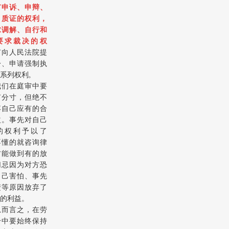
有申诉、申辩、
、质证的权利，
求调解、自行和
要求裁决的权
有向人民法院提
讼、申请强制执
系列权利。
我们在庭审中要
有分寸，但绝不
弃自己应有的合
益。事先对自己
的权利予以了
不懂的就咨询律
方能做到有的放
切忌因为对方恐
自己害怕、事先
楚等原因放弃了
的利益。
总而言之，在劳
纷中要始终保持