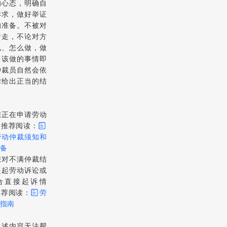
的心态，明确自
诉求，做好举证
的准备。不被对
着走，不论对方
说、怎么做，做
己该做的事情即
仲裁员自然会依
律给出正当的结
您正在申请劳动
，推荐阅读：
劳动仲裁须知和
准备
您对不满仲裁结
提起劳动诉讼或
合直接起诉情
推荐阅读：
劳
指南
上述内容无法帮