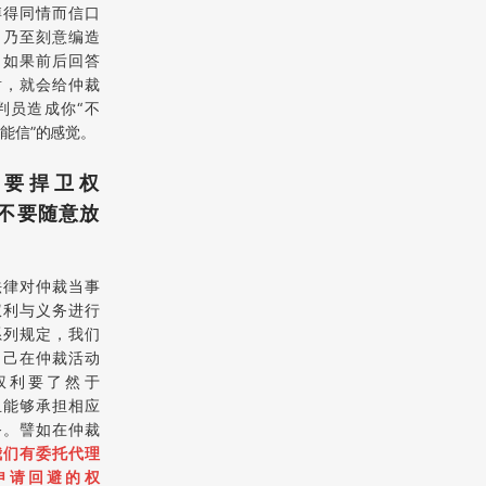
博得同情而信口
，乃至刻意编造
，如果前后回答
盾，就会给仲裁
判员造成你“不
能信”的感觉。
、要捍卫权
不要随意放
法律对仲裁当事
权利与义务进行
系列规定，我们
自己在仲裁活动
权利要了然于
且能够承担相应
务。譬如在仲裁
我们有委托代理
申请回避的权