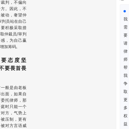
行裁判，不偏向
一方。因此，不
味被动，奢望仲
我
审判员站在自己
需
，要积极采取措
取仲裁员/审判
要
好感，为自己赢
请
增加筹码。
律
师
、要态度坚
帮
不要畏首畏
我
争
方一般是由老板
取
师出面，如果自
更
有委托律师，那
开庭时只能一个
多
对对方，气势上
权
会被压制，更有
益
会被对方言语威