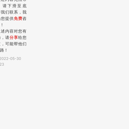
，请下滑至底
与我们联系，我
为您提供
免费
咨
！
上述内容对您有
助，请
分享
给您
友，可能帮他们
路！
2022-05-30
23