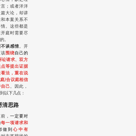
发言；或者洋洋
长篇大论，却讲
堆和本案关系不
事情。这些都是
在开庭时需要尽
的。
据不谈感情
。开
应该
围绕
自己的
诉讼请求、双方
焦点等提出证据
表看法，重在说
庭/合议庭相信
持自己
。因此，
到以下几点：
.捋清思路
庭前，
一定要对
的
每一项请求和
都做到
心中有
对对方答辩状的