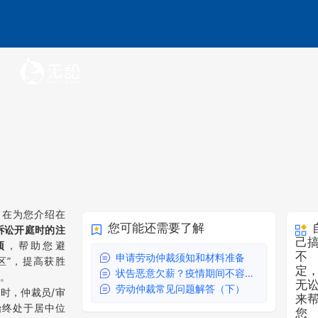
旨在为您介绍在
您可能还需要了解
诉讼开庭时的注
己
项
，帮助您避
不
申请劳动仲裁须知和材料准备
区”，提高获胜
定
状告恶意欠薪？疫情期间不容易赢!
。
无
劳动仲裁常见问题解答（下）
时，仲裁员/审
来
始终处于居中位
您