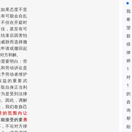
候如果态度不坚
我
很有可能会自乱
希
，不但在开庭时
望
不佳，甚至有可
庭结束后因害怕
获
的威胁而选择撤
得
裁申请或撤回起
律
对方和解。
师
们需要明白：劳
裁和劳动诉讼是
1
赋予劳动者维护
对
权益的重要武
1
争取自身正当利
行为是受到法律
的
的。因此，调解
咨
候，我
们在自己
询
受的范围内让
帮
不能接受的要
勇
不
，不论对方律
助