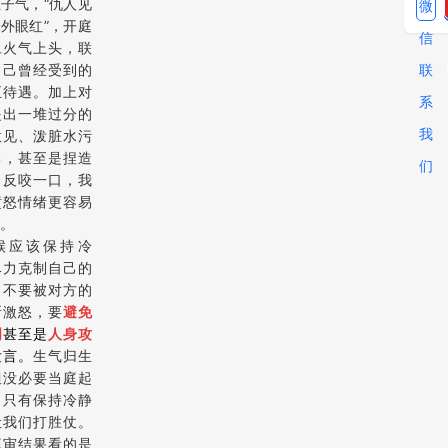
子气，“仇人见
微
外眼红”，开庭
信
旦火气上头，联
自己曾经受到的
联
什么
正待遇。加上对
系
提出一堆过分的
我
意见、泼脏水污
己，甚至是捏造
们
、反咬一口，我
愤怒情绪更容易
。
候应该保持冷
尽力克制自己的
，不要被对方的
所激怒，要
避免
明
甚至是
人身攻
发言。
生气归生
但没必要当庭起
，只有保持冷静
让我们打胜仗。
庭审结果看的是