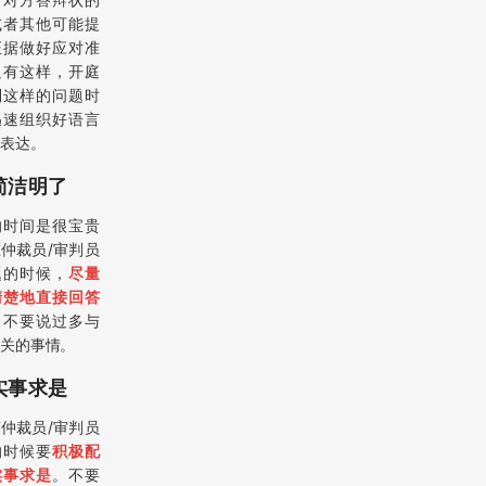
或者其他可能提
证据做好应对准
只有这样，开庭
到这样的问题时
迅速组织好语言
表达。
.简洁明了
的时间是很宝贵
仲裁员/审判员
题的时候，
尽量
清楚地直接回答
，不要说过多与
关的事情。
.实事求是
仲裁员/审判员
的时候要
积极配
实事求是
。不要