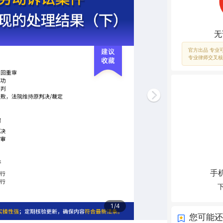
无
官方出品 专业
专业律师交叉核
手
1/4
您可能还