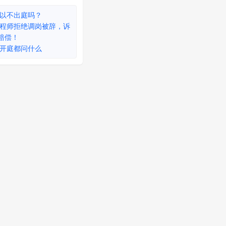
以不出庭吗？
程师拒绝调岗被辞，诉
赔偿！
开庭都问什么