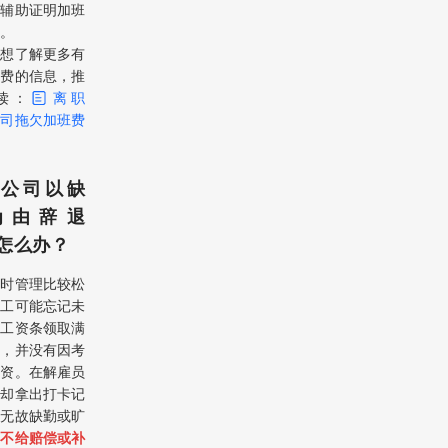
份辅助证明加班
。
您想了解更多有
班费的信息，推
读：
离职
公司拖欠加班费
、公司以缺
为由辞退
怎么办？
平时管理比较松
员工可能忘记未
，工资条领取满
资，并没有因考
工资。在解雇员
，却拿出打卡记
以无故缺勤或旷
由
不给赔偿或补