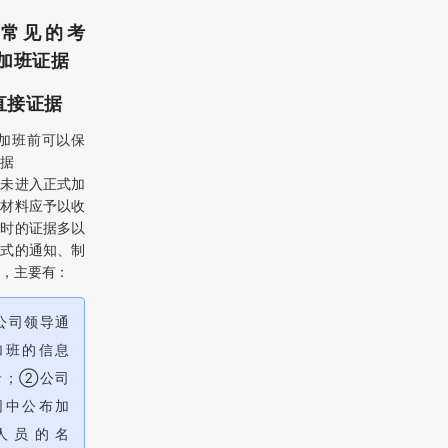
、常见的考
加班证据
.直接证据
）加班前可以保
据
还未进入正式加
的材料应予以收
此时的证据多以
形式的通知、制
，主要有：
公司领导通
加班的信息
录；②公司
网中公布加
人员的名