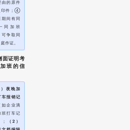
理由的原件
复印件；④
班期间有同
一同加班
，可争取同
出庭作证。
.侧面证明考
或加班的信
1）夜晚加
打车报销记
（如企业滴
加班打车记
）；
（2）
线文档编辑