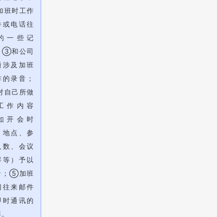
加班时工作
件或电话往
的一些记
；③和公司
通涉及加班
排的录音；
对自己所做
工作内容
如开会时
、地点、参
人数、会议
容等）予以
录；⑤加班
间往来邮件
即时通讯的
屏。