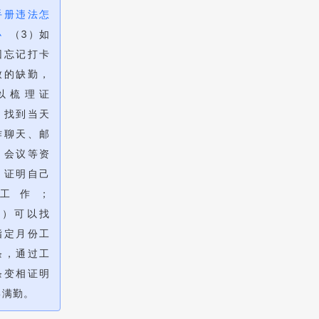
手册违法怎
办
（3）如
因忘记打卡
致的缺勤，
以梳理证
，找到当天
作聊天、邮
、会议等资
，证明自己
工作；
4）可以找
指定月份工
条，通过工
条变相证明
己满勤。