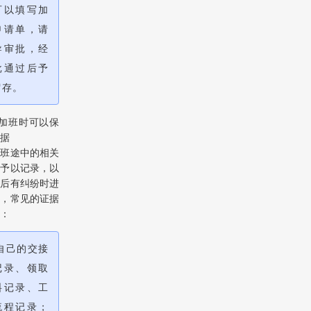
可以填写加
申请单，请
导审批，经
批通过后予
加班费怎么办
留存。
）加班时可以保
据
加班途中的相关
应予以记录，以
日后有纠纷时进
证，常见的证据
：
自己的交接
记录、领取
料记录、工
流程记录；