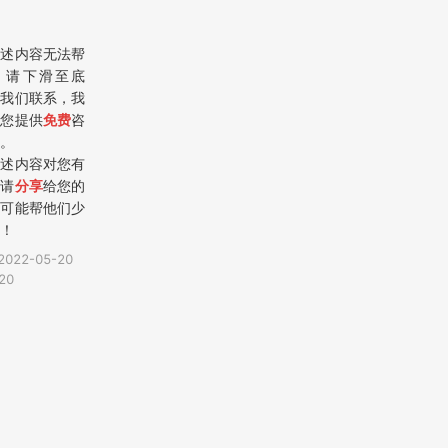
上述内容无法帮
，请下滑至底
与我们联系，我
为您提供
免费
咨
。
上述内容对您有
，请
分享
给您的
，可能帮他们少
！
2022-05-20
20