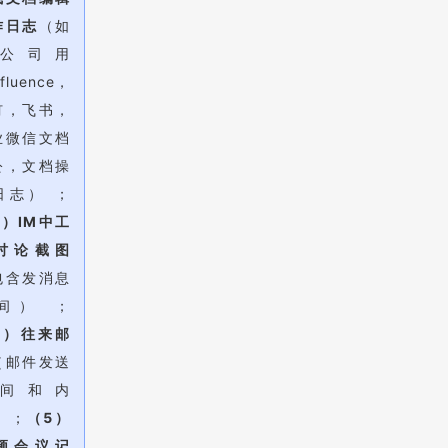
作日志
（如
公司用
fluence，
钉，飞书，
业微信文档
公，文档操
日志） ；
3）IM中工
讨论截图
包含发消息
间） ；
4）往来邮
（邮件发送
间和内
 ；
（5）
频会议记