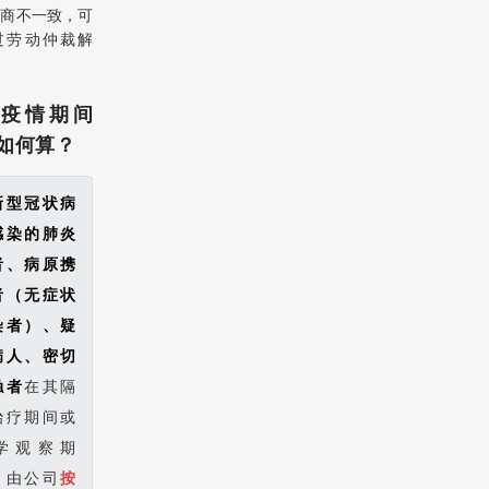
协商不一致，可
过劳动仲裁解
、疫情期间
如何算？
新型冠状病
感染的肺炎
者、病原携
者（无症状
染者）、疑
病人、密切
触者
在其隔
治疗期间或
学观察期
，由公司
按