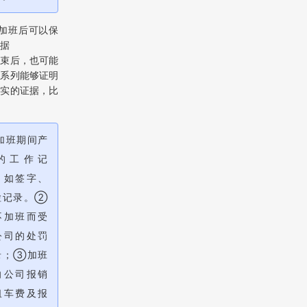
）加班后可以保
据
结束后，也可能
一系列能够证明
事实的证据，比
加班期间产
的工作记
，如签字、
检记录。②
不加班而受
公司的处罚
录；③加班
向公司报销
租车费及报