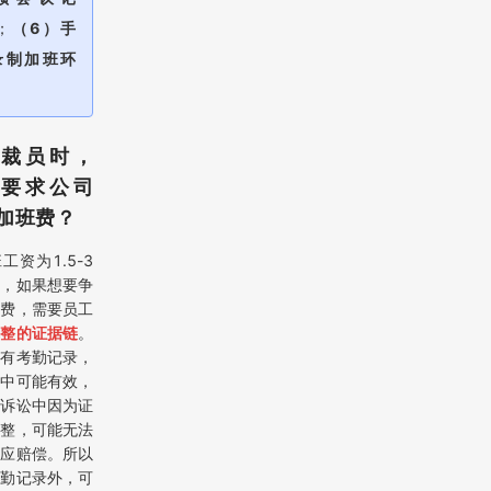
；
（6）手
录制加班环
。
、裁员时，
何要求公司
加班费？
工资为1.5-3
资，如果想要争
班费，需要员工
完整的证据链
。
只有考勤记录，
裁中可能有效，
动诉讼中因为证
完整，可能无法
相应赔偿。所以
考勤记录外，可