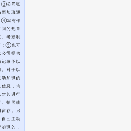
；③公司张
书面加班通
；④写有作
时间的规章
度、考勤制
等；⑤也可
求公司提供
勤记录予以
明。对于以
被动加班的
关信息，均
以对其进行
屏、拍照或
制留存。另
，自己主动
请加班的，