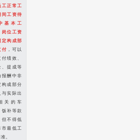
员工正常工
期间工资待
中基本工
、岗位工资
固定构成部
支付
，可以
支付绩效、
金、提成等
动报酬中非
定构成部分
及与实际出
相关的车
、饭补等款
，但不得低
本市最低工
标准。