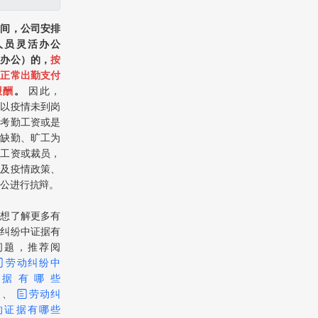
期间，公司安排
人员灵活办公
家办公）的，
按
工正常出勤支付
报酬
。
因此，
司以疫情未到岗
扣考勤工资或是
工缺勤、旷工为
扣工资或裁员，
提及疫情政策、
公进行抗辩。
您想了解更多有
动纠纷中证据有
问题，推荐阅
劳动纠纷中
证据有哪些
）
、
劳动纠
的证据有哪些