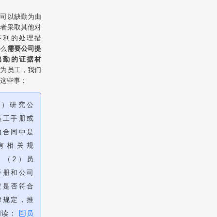
公司以缺勤为由
或者采取其他对
不利的处理措
那么
需要公司提
出勤的证据材
作为员工，我们
这些事：
1）研究公
员工手册或
动合同中是
有相关规
；（2）员
手册和公司
定是否符合
律规定，推
阅读：
员