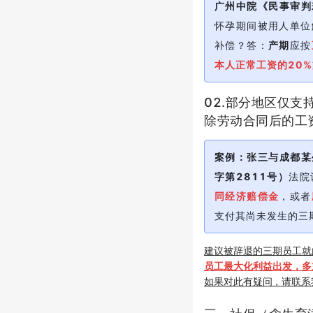
广州中院《民事审判
怀孕期间被用人单位
补偿？答：
产期
应按
本人正常工资的20%
02.部分地区仅
除劳动合同后的工
案例：张三与成都某
字第2811号）
法院
同经济赔偿金
，或者
支付其尚未发生的三
建议被辞退的三期员工就
员工最大化利益出发，多
如果对此有疑问，请联系