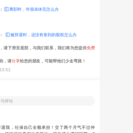
读：
离职时，年假未休完怎么办
读：
被辞退时，还没有拿到的股权怎么办
，请下滑至底部，与我们联系，我们将为您提供
免费
助，请
分享
给您的朋友，可能帮他们少走弯路！
33:52
参与评论
辞退我，社保自己全额承担！交了两个月气不过仲