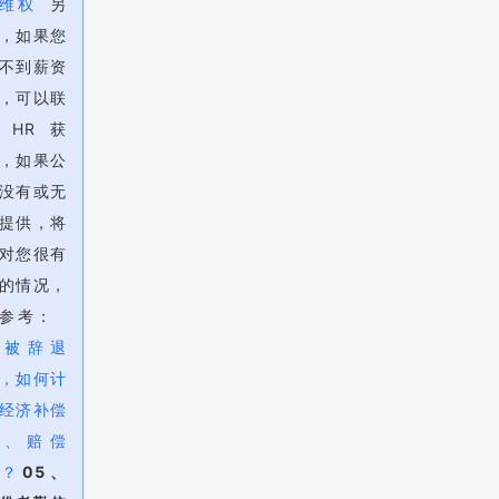
维权
另
，如果您
不到薪资
，可以联
系HR获
，如果公
没有或无
提供，将
对您很有
的情况，
请参考：
被辞退
，如何计
经济补偿
金、赔偿
金？
05、