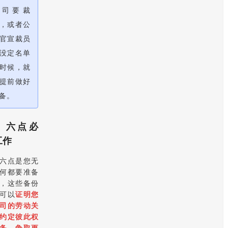
公司要裁
，或者公
官宣裁员
没定名单
时候，就
提前做好
备。
、六点必
工作
处理
六点是您无
何都要准备
，这些备份
可以
证明您
司的劳动关
约定彼此权
务
，
争取更