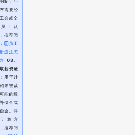
的制订与
布需要经
工会或全
体员工认
，推荐阅
：​
员工
册违法怎
办
03、
取薪资证
：
用于计
如果被裁
可能的经
补偿金或
偿金。详
细计算方
，推荐阅