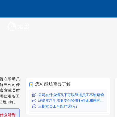
旨在帮助员
您可能还需要了解
解当公司
传
官宣裁员时
公司在什么情况下可以辞退员工不给赔偿
哪些准备工
辞退实习生需要支付经济补偿金和违约金吗
防范措施。
三期女员工可以辞退吗？
什么听到