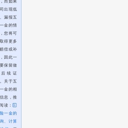
，而如果
司出现低
、漏报五
一金的情
，您将可
取得更多
赔偿或补
，因此一
要保留做
为后续证
。关于五
一金的相
信息，推
阅读：
险一金的
询、计算